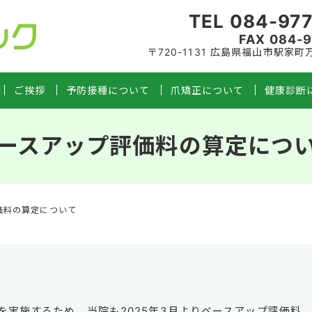
TEL
084-977
FAX
084-9
〒720-1131
広島県福山市駅家町万
ご挨拶
予防接種について
爪矯正について
健康診断
ースアップ評価料の算定につ
価料の算定について
を実施するため、当院も2025年3月よりベースアップ評価料