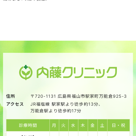
住所
〒720-1131
広島県福山市駅家町万能倉925-3
アクセス
JR福塩線 駅家駅より徒歩約13分、
万能倉駅より徒歩約17分
診療時間
月
火
水
木
金
土
日・祝