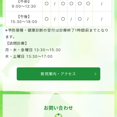
【午前】
〇
/
〇
〇
〇
〇
/
9:00～12:30
【午後】
〇
/
〇
/
〇
/
/
15:30～18:00
※予防接種・健康診断の受付は診療終了1時間前までとなり
ます。
【訪問診療】
月・水・金曜日 13:30～15:30
木・土曜日 13:30～17:00
医院案内・アクセス
お問い合わせ